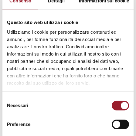
Consenso
Dettagli
Informazioni sui cookie
mechanicalmarking or ink jet or laser printer.
Daky Pack’s WM-Series Wrapping Machines are part
Questo sito web utilizza i cookie
of the primary section of the production, specifically
designed for keeping product integrity and run
Utilizziamo i cookie per personalizzare contenuti ed
synchronized to the press.
annunci, per fornire funzionalità dei social media e per
analizzare il nostro traffico. Condividiamo inoltre
Production speed: approx. 500 to 800
informazioni sul modo in cui utilizza il nostro sito con i
cubes/tablets/min. Paper centering system can be
equipped on Daky Pack’sWM – Wrappers
nostri partner che si occupano di analisi dei dati web,
pubblicità e social media, i quali potrebbero combinarle
con altre informazioni che ha fornito loro o che hanno
raccolto dal suo utilizzo dei loro servizi.
BROCHURE
Selezione
Necessari
del
consenso
Preferenze