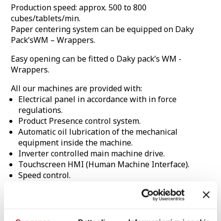
Production speed: approx. 500 to 800
cubes/tablets/min.
Paper centering system can be equipped on Daky
Pack’sWM – Wrappers.
Easy opening can be fitted o Daky pack’s WM -
Wrappers.
All our machines are provided with:
Electrical panel in accordance with in force
regulations.
Product Presence control system.
Automatic oil lubrication of the mechanical
equipment inside the machine.
Inverter controlled main machine drive.
Touchscreen HMI (Human Machine Interface).
Speed control.
Production monitoring.
All part in contact with product are food grade.
Safety protection according to CE rules.
Section for possible assembly of